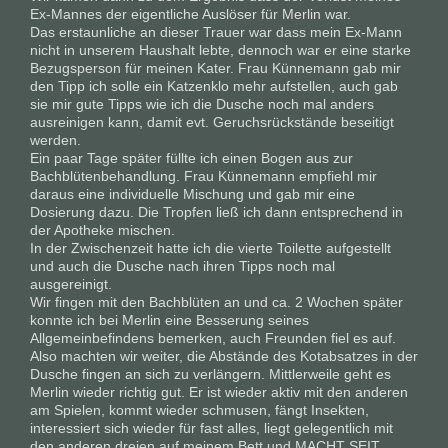
Ex-Mannes der eigentliche Auslöser für Merlin war.
Das erstaunliche an dieser Trauer war dass mein Ex-Mann
nicht in unserem Haushalt lebte, dennoch war er eine starke
Bezugsperson für meinen Kater. Frau Künnemann gab mir
den Tipp ich solle ein Katzenklo mehr aufstellen, auch gab
sie mir gute Tipps wie ich die Dusche noch mal anders
ausreinigen kann, damit evt. Geruchsrückstände beseitigt
werden.
Ein paar Tage später füllte ich einen Bogen aus zur
Bachblütenbehandlung. Frau Künnemann empfiehl mir
daraus eine individuelle Mischung und gab mir eine
Dosierung dazu. Die Tropfen ließ ich dann entsprechend in
der Apotheke mischen.
In der Zwischenzeit hatte ich die vierte Toilette aufgestellt
und auch die Dusche nach ihren Tipps noch mal
ausgereinigt.
Wir fingen mit den Bachblüten an und ca. 2 Wochen später
konnte ich bei Merlin eine Besserung seines
Allgemeinbefindens bemerken, auch Freunden fiel es auf.
Also machten wir weiter, die Abstände des Kotabsatzes in der
Dusche fingen an sich zu verlängern. Mittlerweile geht es
Merlin wieder richtig gut. Er ist wieder aktiv mit den anderen
am Spielen, kommt wieder schmusen, fängt Insekten,
interessiert sich wieder für fast alles, liegt gelegentlich mit
den anderen dreien auf meinem Bett und MACHT SEIT