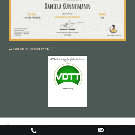
Zudem bin ich Mitglied im VDTT:
Druckversion
|
Sitemap
Webansicht
© Daniela Künnemann