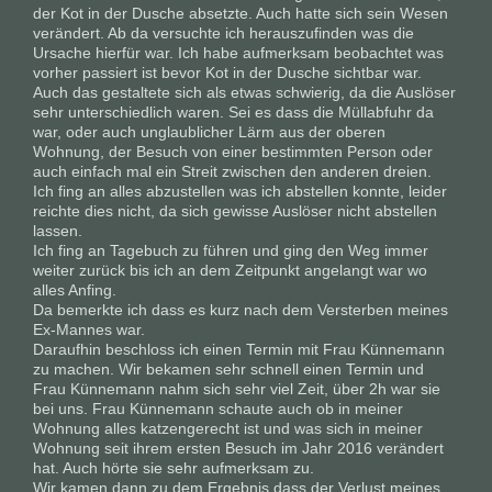
der Kot in der Dusche absetzte. Auch hatte sich sein Wesen
verändert. Ab da versuchte ich herauszufinden was die
Ursache hierfür war. Ich habe aufmerksam beobachtet was
vorher passiert ist bevor Kot in der Dusche sichtbar war.
Auch das gestaltete sich als etwas schwierig, da die Auslöser
sehr unterschiedlich waren. Sei es dass die Müllabfuhr da
war, oder auch unglaublicher Lärm aus der oberen
Wohnung, der Besuch von einer bestimmten Person oder
auch einfach mal ein Streit zwischen den anderen dreien.
Ich fing an alles abzustellen was ich abstellen konnte, leider
reichte dies nicht, da sich gewisse Auslöser nicht abstellen
lassen.
Ich fing an Tagebuch zu führen und ging den Weg immer
weiter zurück bis ich an dem Zeitpunkt angelangt war wo
alles Anfing.
Da bemerkte ich dass es kurz nach dem Versterben meines
Ex-Mannes war.
Daraufhin beschloss ich einen Termin mit Frau Künnemann
zu machen. Wir bekamen sehr schnell einen Termin und
Frau Künnemann nahm sich sehr viel Zeit, über 2h war sie
bei uns. Frau Künnemann schaute auch ob in meiner
Wohnung alles katzengerecht ist und was sich in meiner
Wohnung seit ihrem ersten Besuch im Jahr 2016 verändert
hat. Auch hörte sie sehr aufmerksam zu.
Wir kamen dann zu dem Ergebnis dass der Verlust meines