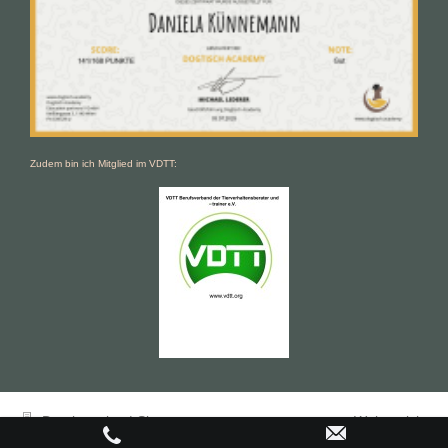
Zudem bin ich Mitglied im VDTT:
Druckversion
|
Sitemap
Webansicht
© Daniela Künnemann